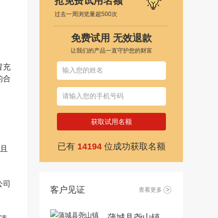
抢免费试用名额
过去一周浏览量超500次
免费试用 无效退款
让我们的产品一直守护您的财富
冒充
的合
获取试用名额
已有
14194
位成功获取名额
且
公司
客户见证
查看更多
蒲城县尧山镇浮阳村 对方以前拉网，安装麻烦，成本高， 19年4月10日订购 使用在阳光玫瑰上