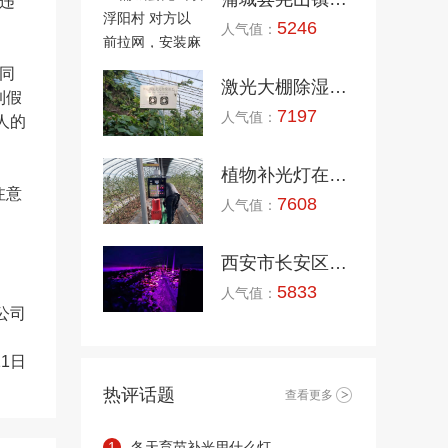
违
5246
人气值：
同
激光大棚除湿机在下河口屯安装案例
到假
7197
人气值：
人的
植物补光灯在汉中洋县调试安装
注意
7608
人气值：
西安市长安区210国道草莓大棚安装激光补光灯现场
5833
人气值：
公司
1日
热评话题
查看更多
1
冬天育苗补光用什么灯